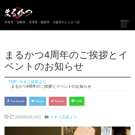
Toggl
MENU
奈良市・生駒市・天理市・橿原市・大阪市のとんかつ店
まるかつ4周年のご挨拶とイ
ベントのお知らせ
TOP
カネコ店長より
まるかつ4周年のご挨拶とイベントのお知らせ
Facebook
Twitter
Pocket
LINE
2018年9月10日
カネコ店長より