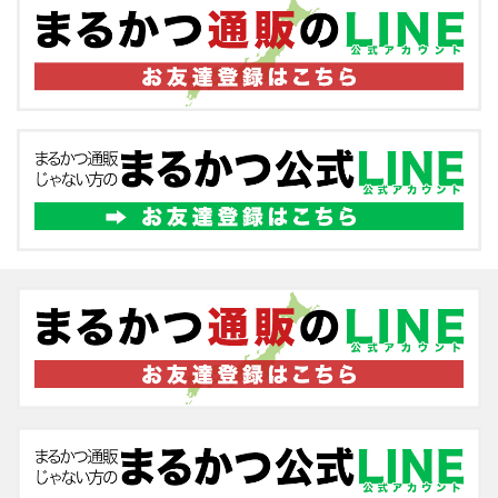
記者発表イベントを開催します！
2018.03.14
2018年北陸豪雪お見舞い県民割引の途中
経過レポート
を公開しました！
2018.03.08
福井新聞に記事として掲載していただき
ました
！
2018.02.21
スタッフ募集
のページを公開しました！
2018.02.08
豪雪お見舞い申し上げます。
まるかつの
Twitter
、
まるかつが登場したYahoo!ニュース
をご覧に
なった福井県・石川県・富山県・新潟県のお客様は
「県民割引中」ですので、ぜひ、店員までお知らせく
ださい! ※2018年5月末まで
2018.01.30
メニュー
が大幅に増えました！
お持ち帰
り・配達
も充実していますので、ぜひご利用くださ
い。