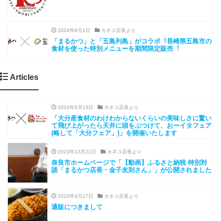
2024年8月1日
カネコ店長より
「まるかつ」と「五島列島」がコラボ︕⻑崎県五島市の
⾷材を使った特別メニューを期間限定販売︕
Articles
2024年6月13日
カネコ店長より
「大分産食材のわけわからないくらいの美味しさに驚い
て飛び上がったら天井に頭をぶつけて、おーイタフェア
(略して「大分フェア」)」を開催いたします
2023年12月21日
カネコ店長より
奈良市ホームページで「【動画】ふるさと納税 特別対
談「まるかつ店長・金子友則さん」」が公開されました
2020年4月27日
カネコ店長より
通販につきまして