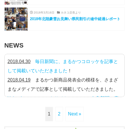
2018年3月16日
カネコ店長より
2018年北陸豪雪お見舞い県民割引の途中経過レポート
NEWS
2018.04.30
毎日新聞に、まるかつコロッケを記事と
して掲載いていただきました
！
2018.04.19
まるかつ新商品発表会の模様を、さまざ
まなメディアで記事として掲載していただきました。
Yahoo!ニュース
、
エキサイトニュース
、
奈良新聞
、
産
経ニュース
。
1
2
Next »
2018.04.03
奈良の新名物を目指して、まるかつが新
作コロッケを開発！ コウメ太夫さんを招いての新商品