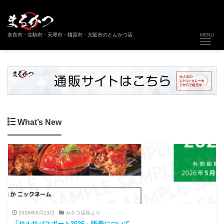
Toggl
奈良市・生駒市・天理市・橿原市・大阪市のとんかつ店
MENU
What’s New
2026年5月13日
カネコ店長より
「サルサパスポート2026」販売について